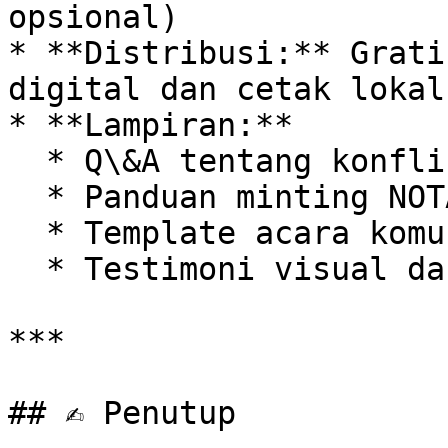
opsional)

* **Distribusi:** Grati
digital dan cetak lokal

* **Lampiran:**

  * Q\&A tentang konflik global

  * Panduan minting NOTAHARM

  * Template acara komunitas damai

  * Testimoni visual dan naratif

***

## ✍️ Penutup
