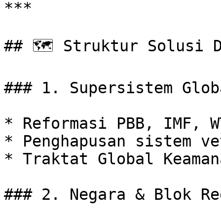
***

## 🗺️ Struktur Solusi D
### 1. Supersistem Globa
* Reformasi PBB, IMF, WT
* Penghapusan sistem ve
* Traktat Global Keaman
### 2. Negara & Blok Re