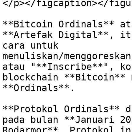
</p></figcaption></figur
**Bitcoin Ordinals** at
**Artefak Digital**, it
cara untuk 
menuliskan/menggoreskan
atau "**Inscribe**", ko
blockchain **Bitcoin** 
**Ordinals**.

**Protokol Ordinals** d
pada bulan **Januari 20
Rodarmor**. Protokol in