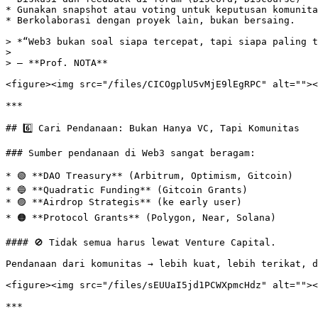
* Gunakan snapshot atau voting untuk keputusan komunita
* Berkolaborasi dengan proyek lain, bukan bersaing.

> *“Web3 bukan soal siapa tercepat, tapi siapa paling t
>

> – **Prof. NOTA**

<figure><img src="/files/CICOgplU5vMjE9lEgRPC" alt=""><
***

## 6️⃣ Cari Pendanaan: Bukan Hanya VC, Tapi Komunitas

### Sumber pendanaan di Web3 sangat beragam:

* 🟢 **DAO Treasury** (Arbitrum, Optimism, Gitcoin)

* 🔵 **Quadratic Funding** (Gitcoin Grants)

* 🟣 **Airdrop Strategis** (ke early user)

* 🟠 **Protocol Grants** (Polygon, Near, Solana)

#### 🚫 Tidak semua harus lewat Venture Capital.

Pendanaan dari komunitas → lebih kuat, lebih terikat, d
<figure><img src="/files/sEUUaI5jd1PCWXpmcHdz" alt=""><
***
