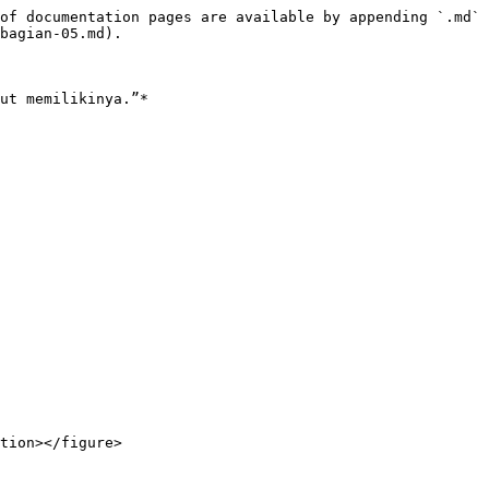
of documentation pages are available by appending `.md` 
bagian-05.md).

ut memilikinya.”*

tion></figure>
