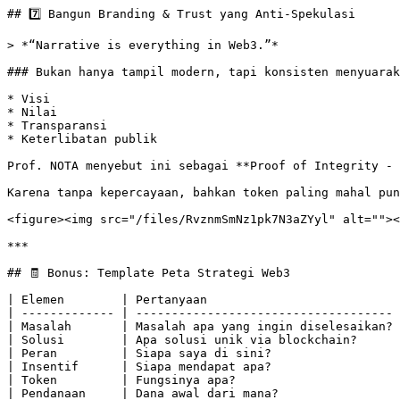
## 7️⃣ Bangun Branding & Trust yang Anti-Spekulasi

> *“Narrative is everything in Web3.”*

### Bukan hanya tampil modern, tapi konsisten menyuarak
* Visi

* Nilai

* Transparansi

* Keterlibatan publik

Prof. NOTA menyebut ini sebagai **Proof of Integrity - 
Karena tanpa kepercayaan, bahkan token paling mahal pun
<figure><img src="/files/RvznmSmNz1pk7N3aZYyl" alt=""><
***

## 🧾 Bonus: Template Peta Strategi Web3

| Elemen        | Pertanyaan                           
| ------------- | ------------------------------------ 
| Masalah       | Masalah apa yang ingin diselesaikan? 
| Solusi        | Apa solusi unik via blockchain?      
| Peran         | Siapa saya di sini?                  
| Insentif      | Siapa mendapat apa?                  
| Token         | Fungsinya apa?                       
| Pendanaan     | Dana awal dari mana?                 