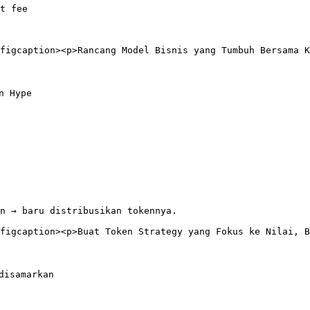
t fee

figcaption><p>Rancang Model Bisnis yang Tumbuh Bersama K
 Hype

n → baru distribusikan tokennya.

figcaption><p>Buat Token Strategy yang Fokus ke Nilai, B
disamarkan
