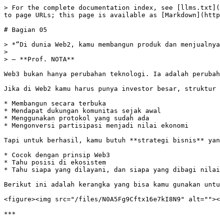
> For the complete documentation index, see [llms.txt](
to page URLs; this page is available as [Markdown](http
# Bagian 05

> *“Di dunia Web2, kamu membangun produk dan menjualnya
>

> – **Prof. NOTA**

Web3 bukan hanya perubahan teknologi. Ia adalah perubah
Jika di Web2 kamu harus punya investor besar, struktur 
* Membangun secara terbuka

* Mendapat dukungan komunitas sejak awal

* Menggunakan protokol yang sudah ada

* Mengonversi partisipasi menjadi nilai ekonomi

Tapi untuk berhasil, kamu butuh **strategi bisnis** yan
* Cocok dengan prinsip Web3

* Tahu posisi di ekosistem

* Tahu siapa yang dilayani, dan siapa yang dibagi nilai
Berikut ini adalah kerangka yang bisa kamu gunakan untu
<figure><img src="/files/N0A5Fg9Cftx16e7kI8N9" alt=""><
***
