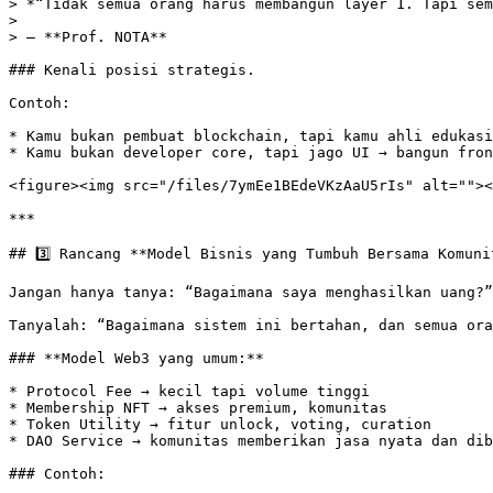
> *“Tidak semua orang harus membangun layer 1. Tapi sem
>

> – **Prof. NOTA**

### Kenali posisi strategis.

Contoh:

* Kamu bukan pembuat blockchain, tapi kamu ahli edukasi
* Kamu bukan developer core, tapi jago UI → bangun fron
<figure><img src="/files/7ymEe1BEdeVKzAaU5rIs" alt=""><
***

## 3️⃣ Rancang **Model Bisnis yang Tumbuh Bersama Komunit
Jangan hanya tanya: “Bagaimana saya menghasilkan uang?”

Tanyalah: “Bagaimana sistem ini bertahan, dan semua ora
### **Model Web3 yang umum:**

* Protocol Fee → kecil tapi volume tinggi

* Membership NFT → akses premium, komunitas

* Token Utility → fitur unlock, voting, curation

* DAO Service → komunitas memberikan jasa nyata dan dib
### Contoh:
