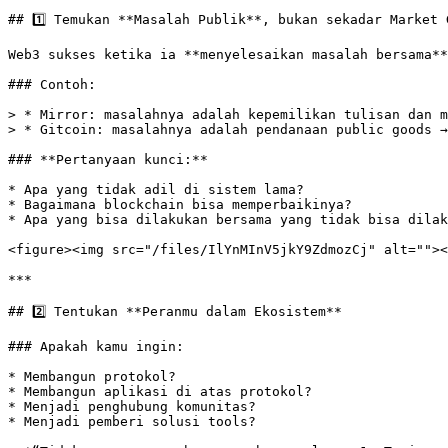
## 1️⃣ Temukan **Masalah Publik**, bukan sekadar Market G
Web3 sukses ketika ia **menyelesaikan masalah bersama**
### Contoh:

> * Mirror: masalahnya adalah kepemilikan tulisan dan m
> * Gitcoin: masalahnya adalah pendanaan public goods →
### **Pertanyaan kunci:**

* Apa yang tidak adil di sistem lama?

* Bagaimana blockchain bisa memperbaikinya?

* Apa yang bisa dilakukan bersama yang tidak bisa dilak
<figure><img src="/files/IlYnMInV5jkY9ZdmozCj" alt=""><
***

## 2️⃣ Tentukan **Peranmu dalam Ekosistem**

### Apakah kamu ingin:

* Membangun protokol?

* Membangun aplikasi di atas protokol?

* Menjadi penghubung komunitas?

* Menjadi pemberi solusi tools?
