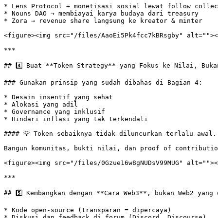
* Lens Protocol → monetisasi sosial lewat follow collec
* Nouns DAO → membiayai karya budaya dari treasury

* Zora → revenue share langsung ke kreator & minter

<figure><img src="/files/AaoEi5Pk4fcc7kBRsgby" alt=""><
***

## 4️⃣ Buat **Token Strategy** yang Fokus ke Nilai, Bukan
### Gunakan prinsip yang sudah dibahas di Bagian 4:

* Desain insentif yang sehat

* Alokasi yang adil

* Governance yang inklusif

* Hindari inflasi yang tak terkendali

#### 💡 Token sebaiknya tidak diluncurkan terlalu awal.

Bangun komunitas, bukti nilai, dan proof of contributio
<figure><img src="/files/0Gzue16w8gNUDsV99MUG" alt=""><
***

## 5️⃣ Kembangkan dengan **Cara Web3**, bukan Web2 yang 
* Kode open-source (transparan = dipercaya)

* Diskusi dan feedback di forum (Discord, Discourse)
