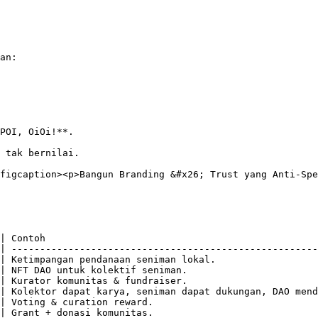
an:

POI, OiOi!**.

 tak bernilai.

figcaption><p>Bangun Branding &#x26; Trust yang Anti-Spe
| Contoh                                                
| ------------------------------------------------------
| Ketimpangan pendanaan seniman lokal.                  
| NFT DAO untuk kolektif seniman.                       
| Kurator komunitas & fundraiser.                       
| Kolektor dapat karya, seniman dapat dukungan, DAO mend
| Voting & curation reward.                             
| Grant + donasi komunitas.                             