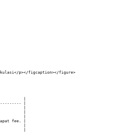
kulasi</p></figcaption></figure>

          |

--------- |

          |

          |

          |

apat fee. |

          |

          |
