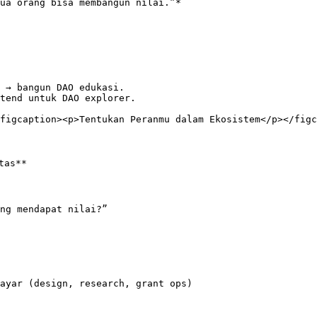
ua orang bisa membangun nilai.”*

 → bangun DAO edukasi.

tend untuk DAO explorer.

figcaption><p>Tentukan Peranmu dalam Ekosistem</p></figc
as**

ng mendapat nilai?”

ayar (design, research, grant ops)
