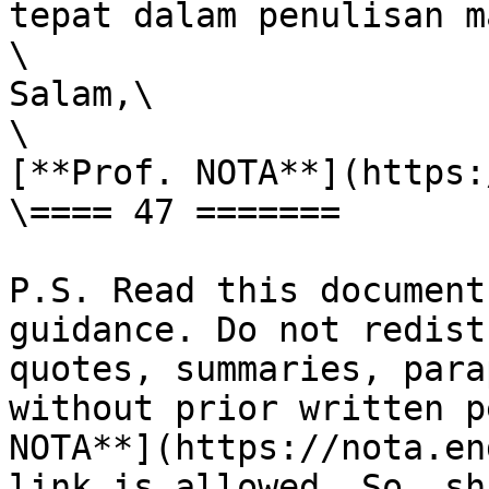
tepat dalam penulisan m
\

Salam,\

\

[**Prof. NOTA**](https:
\==== 47 =======

P.S. Read this document
guidance. Do not redist
quotes, summaries, para
without prior written p
NOTA**](https://nota.en
link is allowed. So, sh