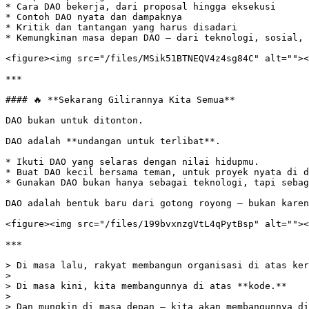
* Cara DAO bekerja, dari proposal hingga eksekusi

* Contoh DAO nyata dan dampaknya

* Kritik dan tantangan yang harus disadari

* Kemungkinan masa depan DAO — dari teknologi, sosial, 
<figure><img src="/files/MSik51BTNEQV4z4sg84C" alt=""><
***

#### 🔥 **Sekarang Gilirannya Kita Semua**

DAO bukan untuk ditonton.

DAO adalah **undangan untuk terlibat**.

* Ikuti DAO yang selaras dengan nilai hidupmu.

* Buat DAO kecil bersama teman, untuk proyek nyata di d
* Gunakan DAO bukan hanya sebagai teknologi, tapi sebag
DAO adalah bentuk baru dari gotong royong — bukan karen
<figure><img src="/files/199bvxnzgVtL4qPytBsp" alt=""><
***

> Di masa lalu, rakyat membangun organisasi di atas ker
>

> Di masa kini, kita membangunnya di atas **kode.**

>

> Dan mungkin di masa depan — kita akan membangunnya di