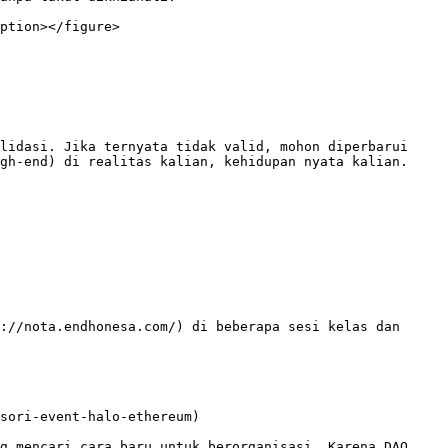
ption></figure>

lidasi. Jika ternyata tidak valid, mohon diperbarui 
gh-end) di realitas kalian, kehidupan nyata kalian.

://nota.endhonesa.com/) di beberapa sesi kelas dan 
sori-event-halo-ethereum)

g mencari cara baru untuk berorganisasi. Karena DAO 