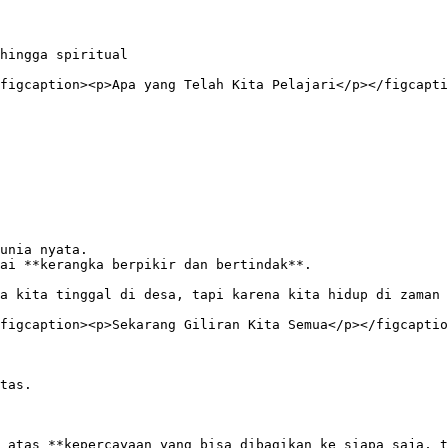
hingga spiritual

figcaption><p>Apa yang Telah Kita Pelajari</p></figcapti
unia nyata.

ai **kerangka berpikir dan bertindak**.

a kita tinggal di desa, tapi karena kita hidup di zaman 
figcaption><p>Sekarang Giliran Kita Semua</p></figcaptio
tas.

 atas **kepercayaan yang bisa dibagikan ke siapa saja, t