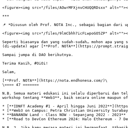
<figure><img src="/files/AOwrMFXjnvCHUQQRDsxx" alt=""><
***

📌 *Disusun oleh Prof. NOTA Inc., sebagai bagian dari u
<figure><img src="/files/9lmCbhh7icFLwpoGO5ZP" alt=""><
Seperti biasanya dan yang sudah-sudah… mohon apa yang s
(di-update) agar [**Prof. NOTA**](https://prompt.straig
Sampai jumpa di DAO berikutnya.

Terima Kasih, #OiOi!

Salam,

[**Prof. NOTA**](https://nota.endhonesa.com/)\

\==== 47 =======

N.B. Semua materi edukasi ini selalu diperbarui dan tel
workshop tentang **Web3**, baik secara online maupun of
* [**IDNFT Academy #1 - April hingga Juni 2022**](https
* [**Web3 on Campus: Petra Christian University Surabay
* **BANANOW Land - Class NOW - Sepanjang 2022 - 2023**

* [**Road to DevCon Ethereum 2024: Halo Ethereum - 7 De
N.B. 2. Jika kamu merasa materi ini bermanfaat, **bagik