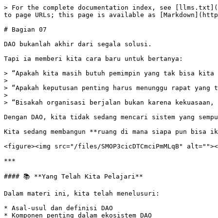
> For the complete documentation index, see [llms.txt](
to page URLs; this page is available as [Markdown](http
# Bagian 07

DAO bukanlah akhir dari segala solusi.

Tapi ia memberi kita cara baru untuk bertanya:

> “Apakah kita masih butuh pemimpin yang tak bisa kita 
>

> “Apakah keputusan penting harus menunggu rapat yang t
>

> “Bisakah organisasi berjalan bukan karena kekuasaan, 
Dengan DAO, kita tidak sedang mencari sistem yang sempu
Kita sedang membangun **ruang di mana siapa pun bisa ik
<figure><img src="/files/SMOP3cicDTCmciPmMLqB" alt=""><
***

#### 📚 **Yang Telah Kita Pelajari**

Dalam materi ini, kita telah menelusuri:

* Asal-usul dan definisi DAO

* Komponen penting dalam ekosistem DAO
