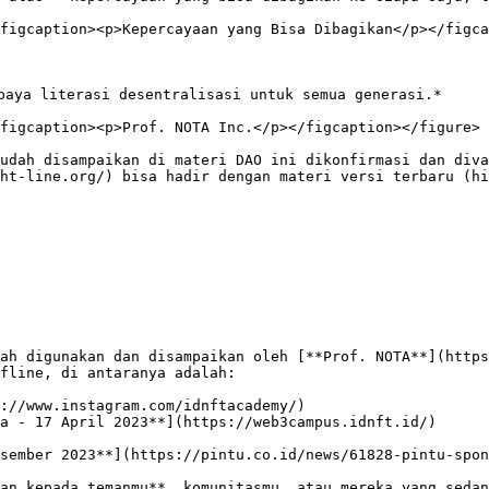
figcaption><p>Kepercayaan yang Bisa Dibagikan</p></figca
paya literasi desentralisasi untuk semua generasi.*

figcaption><p>Prof. NOTA Inc.</p></figcaption></figure>

udah disampaikan di materi DAO ini dikonfirmasi dan diva
ht-line.org/) bisa hadir dengan materi versi terbaru (hi
ah digunakan dan disampaikan oleh [**Prof. NOTA**](https
fline, di antaranya adalah:

://www.instagram.com/idnftacademy/)

a - 17 April 2023**](https://web3campus.idnft.id/)

sember 2023**](https://pintu.co.id/news/61828-pintu-spon
an kepada temanmu**, komunitasmu, atau mereka yang sedan