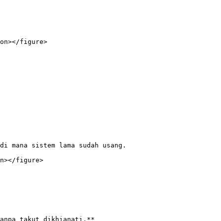
on></figure>

di mana sistem lama sudah usang.

n></figure>

anpa takut dikhianati.**
