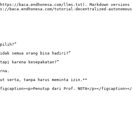
https://baca.endhonesa.com/llms.txt). Markdown versions 
s://baca.endhonesa.com/tutorial-decentralized-autonomous
pilih?”

idak semua orang bisa hadiri?”

tapi karena kesepakatan?”

rna.

ut serta, tanpa harus meminta izin.**

figcaption><p>Penutup dari Prof. NOTA</p></figcaption></