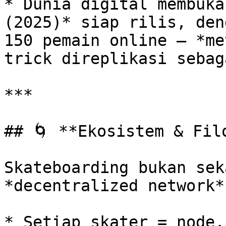
* Dunia digital membuka
(2025)* siap rilis, den
150 pemain online — *me
trick direplikasi sebag
***

## 🌀 **Ekosistem & Filo
Skateboarding bukan sek
*decentralized network*:
* Setiap skater = node.
