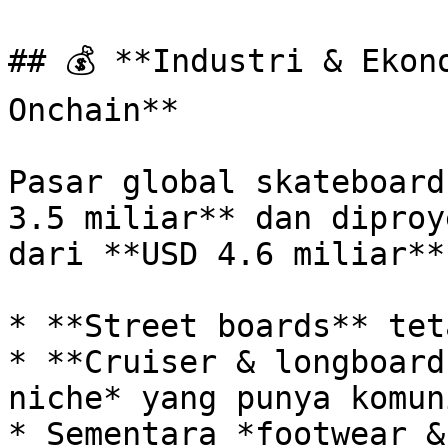
## 💰 **Industri & Ekon
Onchain**

Pasar global skateboard
3.5 miliar** dan diproy
dari **USD 4.6 miliar**
* **Street boards** tet
* **Cruiser & longboard
niche* yang punya komun
* Sementara *footwear &