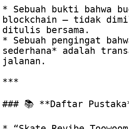
* Sebuah bukti bahwa bu
blockchain — tidak dimi
ditulis bersama.

* Sebuah pengingat bahw
sederhana* adalah trans
jalanan.

***

### 📚 **Daftar Pustaka*
* “Skate Revibe Toowoom