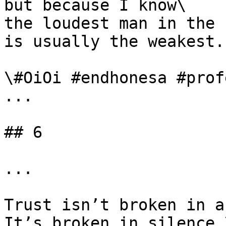
but because I know\

the loudest man in the 
is usually the weakest.

\#OiOi #endhonesa #prof
...

## 6

...

Trust isn’t broken in a
It’s broken in silence,\