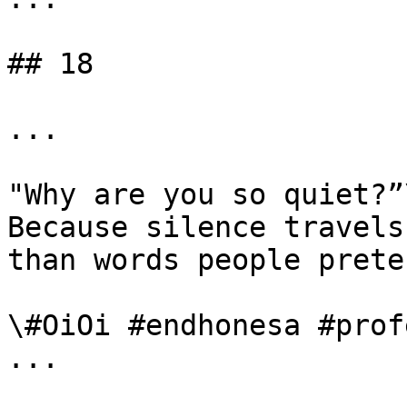
## 18

...

"Why are you so quiet?”\
Because silence travels
than words people prete
\#OiOi #endhonesa #prof
...
