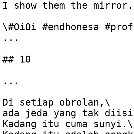
I show them the mirror.

\#OiOi #endhonesa #prof
...

## 10

...

Di setiap obrolan,\

ada jeda yang tak diisi.
Kadang itu cuma sunyi.\
