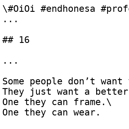
\#OiOi #endhonesa #prof
...

## 16

...

Some people don’t want 
They just want a better
One they can frame.\

One they can wear.
