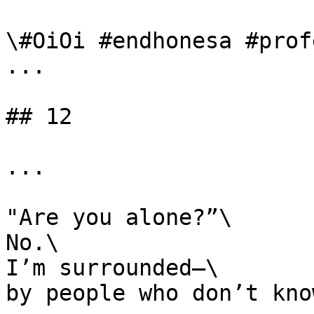
\#OiOi #endhonesa #prof
...

## 12

...

"Are you alone?”\

No.\

I’m surrounded—\

by people who don’t kno