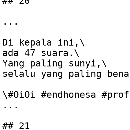
## 20

...

Di kepala ini,\

ada 47 suara.\

Yang paling sunyi,\

selalu yang paling benar
\#OiOi #endhonesa #prof
...

## 21
