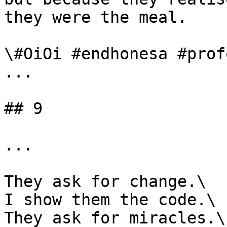
they were the meal.

\#OiOi #endhonesa #prof
...

## 9

...

They ask for change.\

I show them the code.\

They ask for miracles.\
