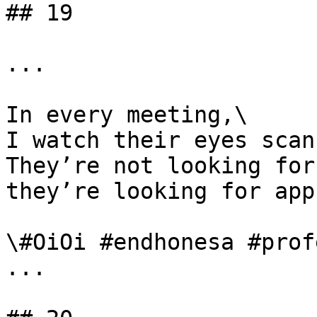
## 19

...

In every meeting,\

I watch their eyes scan
They’re not looking for
they’re looking for app
\#OiOi #endhonesa #prof
...
