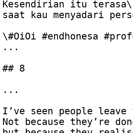
Kesendirian itu terasa\

saat kau menyadari pers
\#OiOi #endhonesa #prof
...

## 8

...

I’ve seen people leave 
Not because they’re don
but because they realise