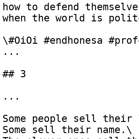
how to defend themselves
when the world is polit
\#OiOi #endhonesa #prof
...

## 3

...

Some people sell their 
Some sell their name.\
