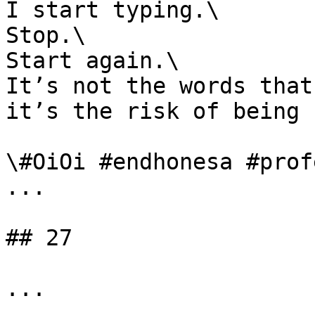
I start typing.\

Stop.\

Start again.\

It’s not the words that
it’s the risk of being 
\#OiOi #endhonesa #prof
...

## 27

...
