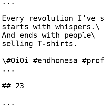
...

Every revolution I’ve se
starts with whispers.\

And ends with people\

selling T-shirts.

\#OiOi #endhonesa #prof
...

## 23

...
