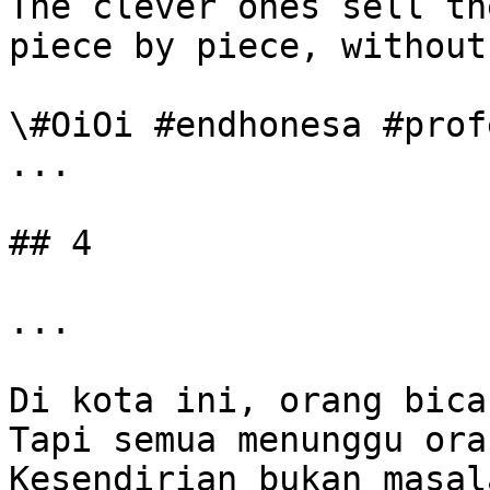
The clever ones sell th
piece by piece, without
\#OiOi #endhonesa #prof
...

## 4

...

Di kota ini, orang bica
Tapi semua menunggu ora
Kesendirian bukan masala