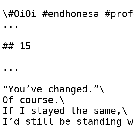
\#OiOi #endhonesa #prof
...

## 15

...

"You’ve changed.”\

Of course.\

If I stayed the same,\

I’d still be standing w