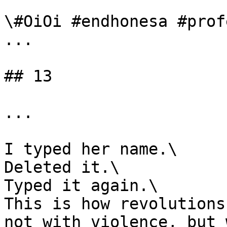
\#OiOi #endhonesa #prof
...

## 13

...

I typed her name.\

Deleted it.\

Typed it again.\

This is how revolutions
not with violence, but 