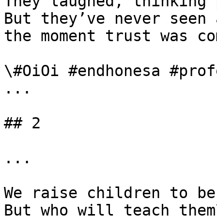
They laughed, thinking 
But they’ve never seen 
the moment trust was co
\#OiOi #endhonesa #prof
...

## 2

...

We raise children to be
But who will teach them\