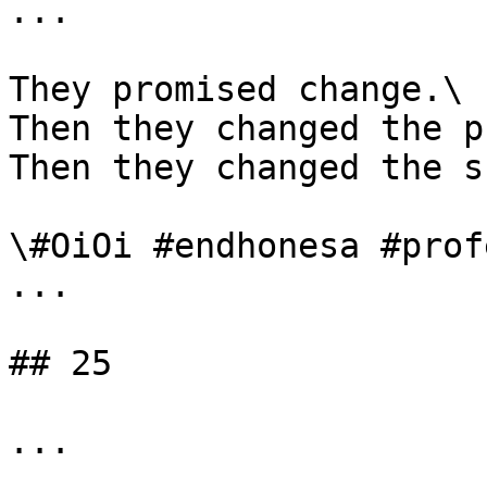
...

They promised change.\

Then they changed the p
Then they changed the s
\#OiOi #endhonesa #prof
...

## 25

...
