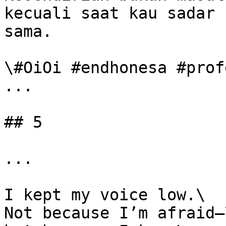
kecuali saat kau sadar 
sama.

\#OiOi #endhonesa #prof
...

## 5

...

I kept my voice low.\

Not because I’m afraid—\