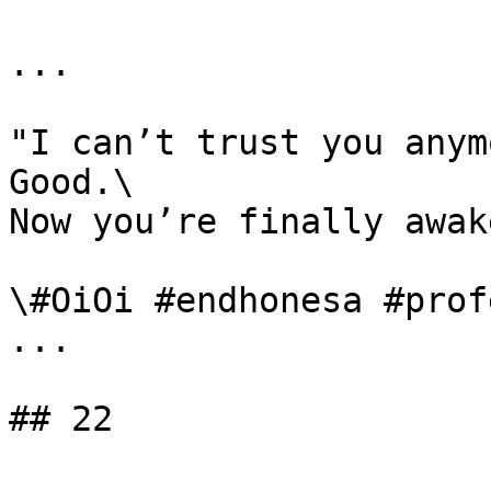
...

"I can’t trust you anym
Good.\

Now you’re finally awake
\#OiOi #endhonesa #prof
...

## 22
