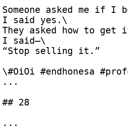
Someone asked me if I b
I said yes.\

They asked how to get it
I said—\

“Stop selling it.”

\#OiOi #endhonesa #prof
...

## 28

...
