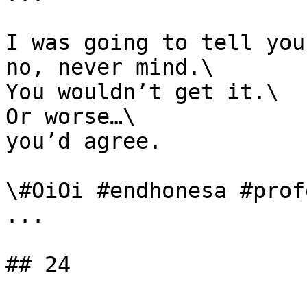
I was going to tell you
no, never mind.\

You wouldn’t get it.\

Or worse…\

you’d agree.

\#OiOi #endhonesa #prof
...

## 24
