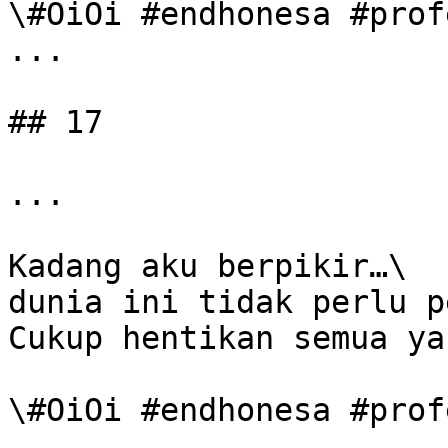
\#OiOi #endhonesa #prof
...

## 17

...

Kadang aku berpikir…\

dunia ini tidak perlu p
Cukup hentikan semua ya
\#OiOi #endhonesa #prof
...
